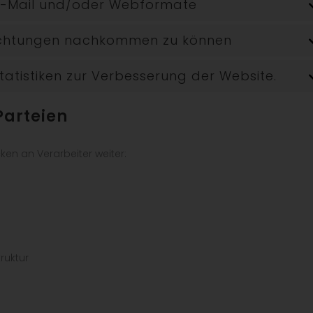
t, E-Mail und/oder Webformate
lichtungen nachkommen zu können
Statistiken zur Verbesserung der Website.
Parteien
en an Verarbeiter weiter:
ruktur