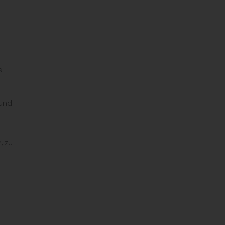
s
 und
, zu