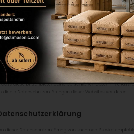
verpflichtet. Wir unternehmen angemessene Sicherheitsmaßnah
f auf persönliche Daten zu begrenzen. Dies stellt sicher, dass 
rhalten, dieser Zugriff geschützt ist und dass unsere
werden.
etern
ites von Drittparteien, die durch Links auf unserer Website
 dass diese Drittanbieter deine persönlichen Daten in verlässli
n dir die Datenschutzerklärungen dieser Websites vor deren
 Datenschutzerklärung
an dieser Datenschutzerklärung vorzunehmen. Es wird empfohl