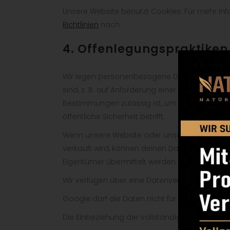
Unsere Website benutzt Cookies. Für mehr In
Richtlinien
nach.
4. Offenlegungspraktiken
Wir legen personenbezogene Daten offen, wenn
sind, z. B. auf Anforderung einer Strafverfol
Bestimmungen zulässig ist, um Auskünfte zu er
öffentliche Sicherheit betrifft.
Wenn unsere Website oder unser Unternehm
verkauft wird, können deinen Daten unseren B
Eigentümer übermittelt werden.
Wir verfügen über eine Datenverarbeitungsve
Google darf die Daten nicht für andere Goog
Die Einbeziehung der vollständigen IP-Adresse 