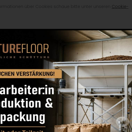
formationen über Cookies schaue bitte unter unseren
Cookie-
 wir gesetzlich oder per Gerichtsbeschluss dazu verpflichtet
gungsbehörde, soweit dies im Rahmen der gesetzlichen
teilen, oder für eine Untersuchung in einer Angelegenheit, die d
en im Rahmen einer Fusion oder Übernahme übernommen ode
eratern und potenziellen Käufern offengelegt und an die neuen
reinbarung mit Google.
le-Dienste verwenden.
ist von uns blockiert.