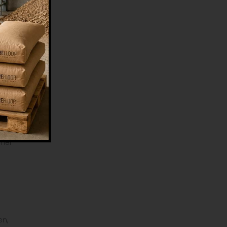
men
nur
cher
en,